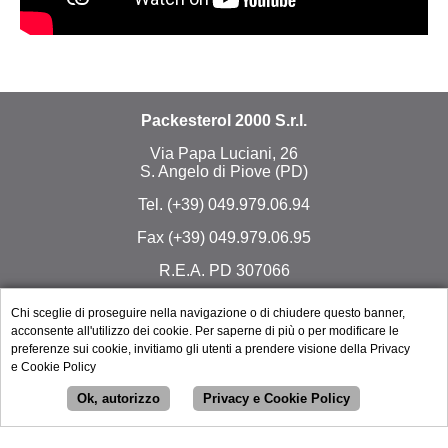
Packesterol 2000 S.r.l.
Via Papa Luciani, 26
S. Angelo di Piove (PD)
Tel. (+39) 049.979.06.94
Fax (+39) 049.979.06.95
R.E.A. PD 307066
Cap. Soc. € 95.000,00 i.v.
Chi sceglie di proseguire nella navigazione o di chiudere questo banner,
acconsente all'utilizzo dei cookie. Per saperne di più o per modificare le
Reg. Imp. PD, Cod. Fisc., P. IVA 03374490286
preferenze sui cookie, invitiamo gli utenti a prendere visione della Privacy
e Cookie Policy
credits
Ok, autorizzo
Privacy e Cookie Policy
Privacy e Cookie Policy